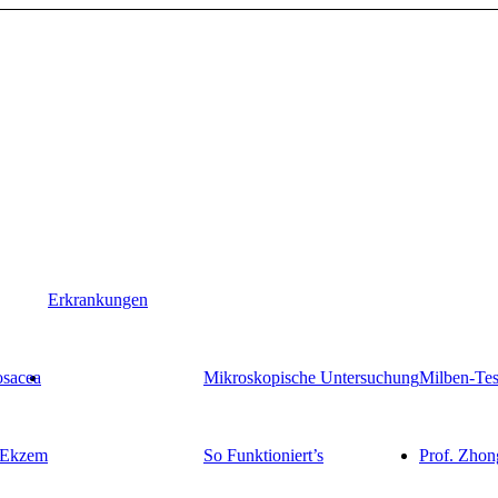
Erkrankungen
sacea
Mikroskopische Untersuchung
Milben-Tes
 Ekzem
So Funktioniert’s
Prof. Zho