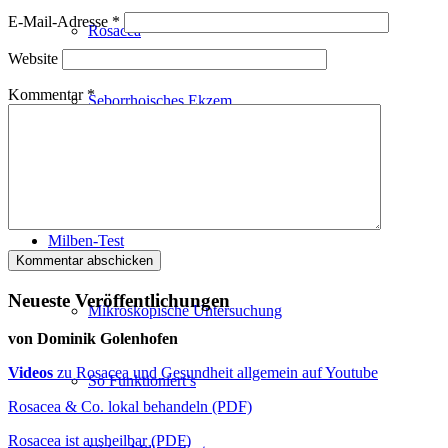
E-Mail-Adresse
*
Rosacea
Website
Kommentar
*
Seborrhoisches Ekzem
Vorher/Nachher
Milben-Test
Neueste Veröffentlichungen
Mikroskopische Untersuchung
von Dominik Golenhofen
Videos
zu Rosacea und Gesundheit allgemein auf Youtube
So Funktioniert’s
Rosacea & Co. lokal behandeln (PDF)
Rosacea ist ausheilbar (PDF)