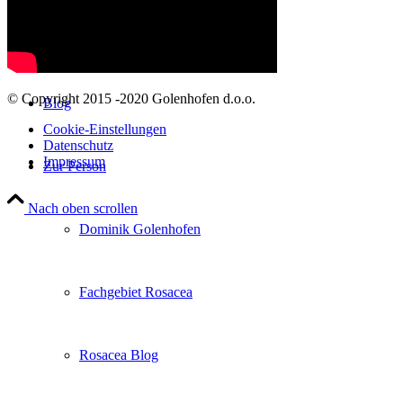
Studienteilnahme
© Copyright 2015 -2020 Golenhofen d.o.o.
Blog
Cookie-Einstellungen
Datenschutz
Impressum
Zur Person
Nach oben scrollen
Dominik Golenhofen
Fachgebiet Rosacea
Rosacea Blog