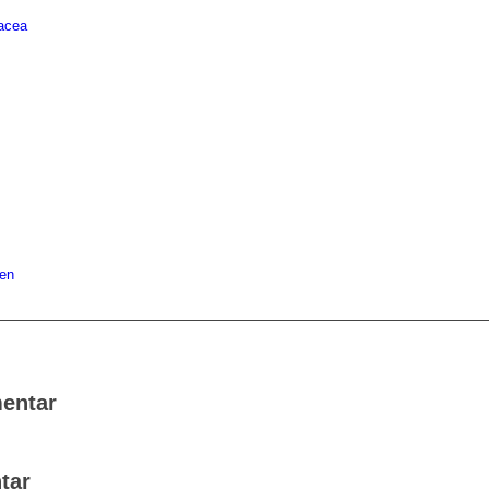
acea
gen
entar
tar