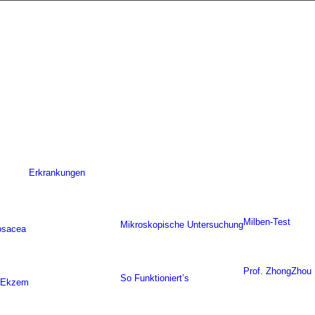
Erkrankungen
Milben-Test
Mikroskopische Untersuchung
osacea
Prof. ZhongZhou
So Funktioniert’s
s Ekzem